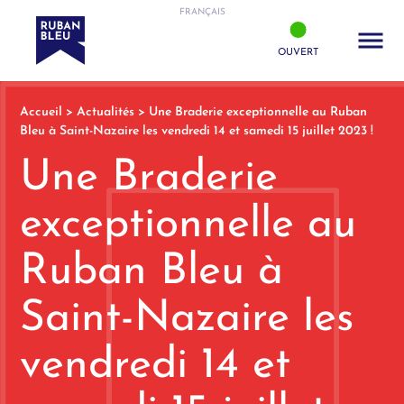
FRANÇAIS
OUVERT
Accueil
>
Actualités
>
Une Braderie exceptionnelle au Ruban
Bleu à Saint-Nazaire les vendredi 14 et samedi 15 juillet 2023 !
Une Braderie
exceptionnelle au
Ruban Bleu à
Saint-Nazaire les
vendredi 14 et