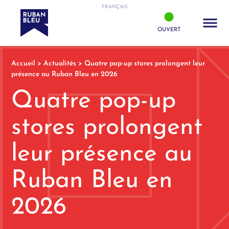
FRANÇAIS
OUVERT
Accueil
>
Actualités
>
Quatre pop-up stores prolongent leur
présence au Ruban Bleu en 2026
Quatre pop-up
stores prolongent
leur présence au
Ruban Bleu en
2026