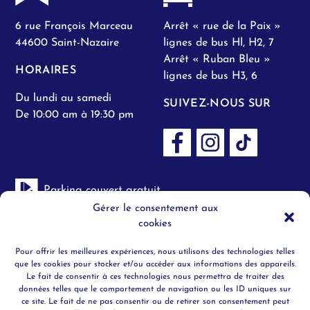
6 rue François Marceau
Arrêt « rue de la Paix »
44600 Saint-Nazaire
lignes de bus Hl, H2, 7
Arrêt « Ruban Bleu »
HORAIRES
lignes de bus H3, 6
Du lundi au samedi
SUIVEZ-NOUS SUR
De 10:00 am à 19:30 pm
Parking couvert gratuit
Gérer le consentement aux
Toilettes H/F
cookies
Pour offrir les meilleures expériences, nous utilisons des technologies telles
Objets trouvés
que les cookies pour stocker et/ou accéder aux informations des appareils.
Le fait de consentir à ces technologies nous permettra de traiter des
données telles que le comportement de navigation ou les ID uniques sur
Securité
ce site. Le fait de ne pas consentir ou de retirer son consentement peut