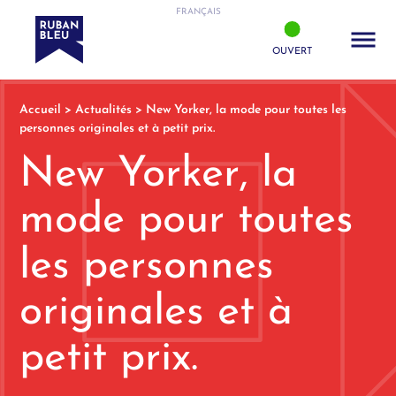
FRANÇAIS
OUVERT
Accueil
>
Actualités
>
New Yorker, la mode pour toutes les
personnes originales et à petit prix.
New Yorker, la
mode pour toutes
les personnes
originales et à
petit prix.