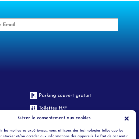
Parking couvert gratuit
Toilettes H/F
es de bus
Gérer le consentement aux cookies
Objets trouvés
de bus H3,
ir les meilleures expériences, nous utilisons des technologies telles que les
Securité
r stocker et/ou accéder aux informations des appareils. Le fait de consentir