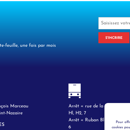
S'INCRIRE
te-feuille, une fois par mois
nçois Marceau
Arrêt « rue de la Paix » lign
nt-Nazaire
Hl, H2, 7
Arrêt « Ruban Bleu » lignes 
Pour offr
ES
6
cookies pou